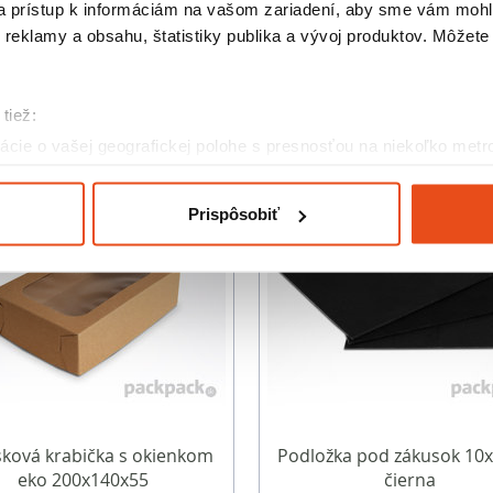
 a prístup k informáciám na vašom zariadení, aby sme vám mohl
reklamy a obsahu, štatistiky publika a vývoj produktov. Môžete s
Podobné produkty
tiež:
cie o vašej geografickej polohe s presnosťou na niekoľko metr
riadenie aktívnym skenovaním konkrétnych charakteristík (odtla
a spracúvajú vaše osobné údaje, nájdete v časti s
vašimi nasta
Prispôsobiť
olať cez Vyhlásenie o používaní súborov cookie.
eklám, poskytovanie funkcií sociálnych médií a analýzu návšte
o používate naše webové stránky, poskytujeme aj našim partner
to partneri môžu príslušné informácie skombinovať s ďalšími údaj
ď ste používali ich služby.
ková krabička s okienkom
Podložka pod zákusok 10
eko 200x140x55
čierna