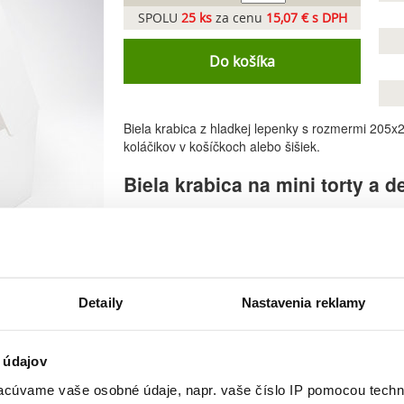
SPOLU
25
ks
za cenu
15,07 € s DPH
Do košíka
Biela krabica z hladkej lepenky s rozmermi 205x
koláčikov v košíčkoch alebo šišiek.
Biela krabica na mini torty a d
Vyrobená z hladkej lepenky, ktorá vyhovuje pre 
Krabica je určená pre bezpečný prevoz a skladov
poškodením a vonkajšími vplyvmi.
Jednoduchá manipulácia a skladovanie
Detaily
Nastavenia reklamy
Krabice dodávame v plochom (rozloženom) stave, č
jednoduché vďaka premyslenej konštrukcii. V po
 údajov
Ideálne balenie pre cukrárne, kaviarne a domácich
cúvame vaše osobné údaje, napr. vaše číslo IP pomocou techno
košíčkoch, šišky a iné dezerty podobnej veľkosti.