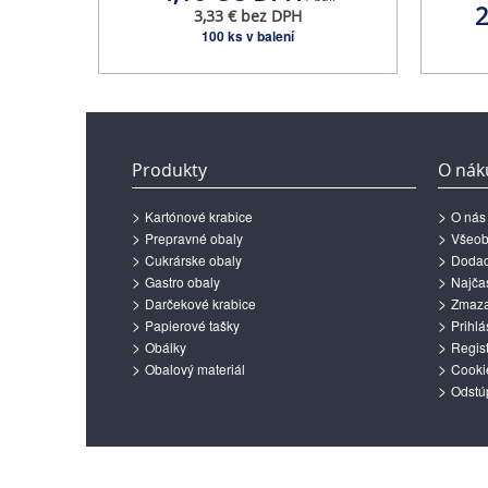
2
3,33 € bez DPH
100 ks v balení
Produkty
O nák
Kartónové krabice
O nás
Prepravné obaly
Všeob
Cukrárske obaly
Dodac
Gastro obaly
Najčas
Darčekové krabice
Zmazan
Papierové tašky
Prihlá
Obálky
Regist
Obalový materiál
Cooki
Odstú