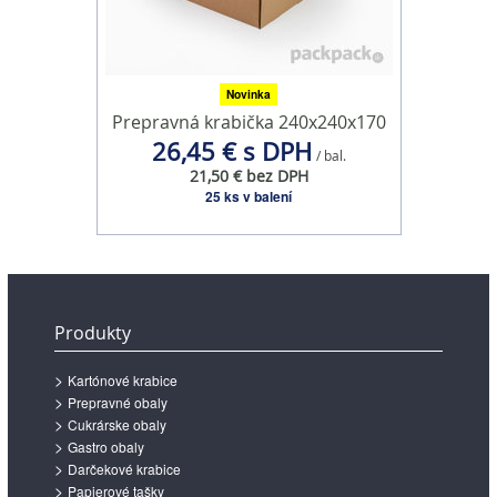
Novinka
Prepravná krabička 240x240x170
26,45 € s DPH
/ bal.
21,50 € bez DPH
25 ks v balení
Produkty
Kartónové krabice
Prepravné obaly
Cukrárske obaly
Gastro obaly
Darčekové krabice
Papierové tašky