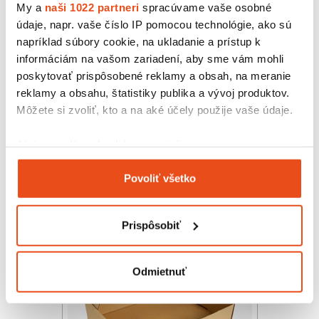
My a
naši 1022 partneri
spracúvame vaše osobné
údaje, napr. vaše číslo IP pomocou technológie, ako sú
napríklad súbory cookie, na ukladanie a prístup k
informáciám na vašom zariadení, aby sme vám mohli
poskytovať prispôsobené reklamy a obsah, na meranie
reklamy a obsahu, štatistiky publika a vývoj produktov.
Môžete si zvoliť, kto a na aké účely použije vaše údaje.
Kartónová krabička 200x195x60
12,30 € s DPH
/ bal.
Ak to povolíte, chceli by sme tiež:
10,00 € bez DPH
Zhromažďovať informácie o vašej geografickej
25 ks v balení
Povoliť všetko
polohe s presnosťou na niekoľko metrov
Identifikovať vaše zariadenie aktívnym
skenovaním konkrétnych charakteristík (odtlačky
Prispôsobiť
prstov).
Viac informácií o tom, ako sa spracúvajú vaše osobné
údaje, nájdete v časti s
vašimi nastaveniami
. Súhlas
Odmietnuť
môžete kedykoľvek zmeniť alebo odvolať cez Vyhlásenie
o používaní súborov cookie.