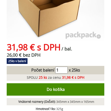
31,98 € s DPH
/ bal.
26,00 € bez DPH
25ks v balení
Počet balení
x 25ks
SPOLU
25
ks
za cenu
31,98 € s DPH
Do košíka
Vnútorné rozmery (DxŠxV):
345mm x 345mm x 165mm
Hmotnosť 1ks:
325g