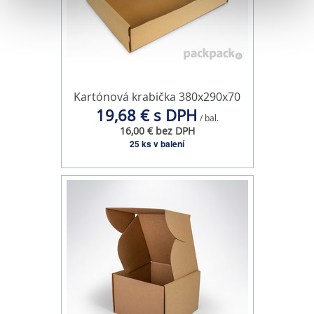
Na prispôsobenie obsahu a reklám, poskytovanie funkcií
sociálnych médií a analýzu návštevnosti používame
súbory cookie. Informácie o tom, ako používate naše
webové stránky, poskytujeme aj našim partnerom v
oblasti sociálnych médií, inzercie a analýzy. Títo partneri
Kartónová krabička 380x290x70
môžu príslušné informácie skombinovať s ďalšími
19,68 € s DPH
/ bal.
údajmi, ktoré ste im poskytli alebo ktoré od vás získali,
16,00 € bez DPH
keď ste používali ich služby.
25 ks v balení