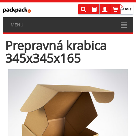
0
0.00 €
MENU
Prepravná krabica
345x345x165