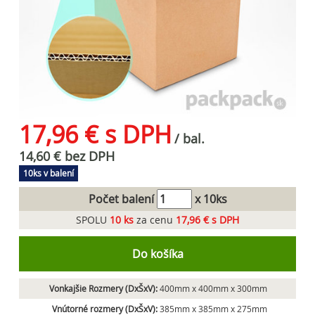
17,96 € s DPH
/ bal.
14,60 € bez DPH
10ks v balení
Počet balení
x 10ks
SPOLU
10
ks
za cenu
17,96 € s DPH
Do košíka
Vonkajšie Rozmery (DxŠxV):
400mm x 400mm x 300mm
Vnútorné rozmery (DxŠxV):
385mm x 385mm x 275mm