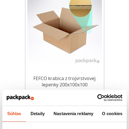
FEFCO krabica z trojvrstvovej
lepenky 200x100x100
9,23 € s DPH
/ bal.
7,50 € bez DPH
25 ks v balení
Súhlas
Detaily
Nastavenia reklamy
O cookies