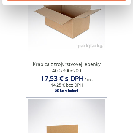
o používaní súborov cookie.
Na prispôsobenie obsahu a reklám, poskytovanie funkcií
sociálnych médií a analýzu návštevnosti používame
súbory cookie. Informácie o tom, ako používate naše
webové stránky, poskytujeme aj našim partnerom v
oblasti sociálnych médií, inzercie a analýzy. Títo partneri
môžu príslušné informácie skombinovať s ďalšími
údajmi, ktoré ste im poskytli alebo ktoré od vás získali,
Krabica z trojvrstvovej lepenky
keď ste používali ich služby.
400x300x200
17,53 € s DPH
/ bal.
14,25 € bez DPH
25 ks v balení