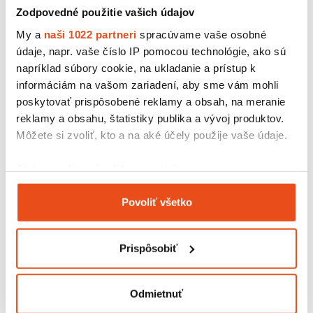
Zodpovedné použitie vašich údajov
My a
naši 1022 partneri
spracúvame vaše osobné
údaje, napr. vaše číslo IP pomocou technológie, ako sú
napríklad súbory cookie, na ukladanie a prístup k
informáciám na vašom zariadení, aby sme vám mohli
poskytovať prispôsobené reklamy a obsah, na meranie
reklamy a obsahu, štatistiky publika a vývoj produktov.
Môžete si zvoliť, kto a na aké účely použije vaše údaje.
Ak to povolíte, chceli by sme tiež:
Krabica z trojvrstvovej lepenky
200x200x150
Zhromažďovať informácie o vašej geografickej
10,46 € s DPH
Povoliť všetko
polohe s presnosťou na niekoľko metrov
/ bal.
8,50 € bez DPH
Identifikovať vaše zariadenie aktívnym
25 ks v balení
skenovaním konkrétnych charakteristík (odtlačky
Prispôsobiť
prstov).
Viac informácií o tom, ako sa spracúvajú vaše osobné
údaje, nájdete v časti s
vašimi nastaveniami
. Súhlas
Odmietnuť
môžete kedykoľvek zmeniť alebo odvolať cez Vyhlásenie