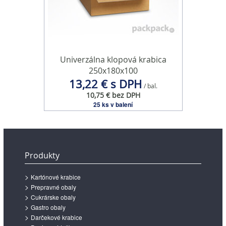
Univerzálna klopová krabica
250x180x100
13,22 € s DPH
/ bal.
10,75 € bez DPH
25 ks v balení
Produkty
Kartónové krabice
Prepravné obaly
Cukrárske obaly
Gastro obaly
Darčekové krabice