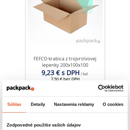
FEFCO krabica z trojvrstvovej
lepenky 200x100x100
9,23 € s DPH
/ bal.
7,50 € bez DPH
25 ks v balení
Súhlas
Detaily
Nastavenia reklamy
O cookies
Zodpovedné použitie vašich údajov