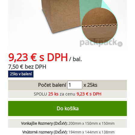
9,23 € s DPH
/ bal.
7,50 € bez DPH
25ks v balení
Počet balení
x 25ks
SPOLU
25
ks
za cenu
9,23 € s DPH
Do košíka
Vonkajšie Rozmery (DxŠxV):
200mm x 150mm x 150mm
Vnútorné rozmery (DxŠxV):
194mm x 144mm x 138mm