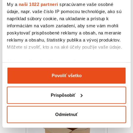
My a
naši 1022 partneri
spracúvame vaše osobné
údaje, napr. vaše číslo IP pomocou technológie, ako sú
napríklad súbory cookie, na ukladanie a prístup k
informáciám na vašom zariadení, aby sme vám mohli
poskytovať prispôsobené reklamy a obsah, na meranie
reklamy a obsahu, štatistiky publika a vývoj produktov.
Môžete si zvoliť, kto a na aké účely použije vaše údaje.
Krabica z trojvrstvovej lepenky
200x200x150
Ak to povolíte, chceli by sme tiež:
10,46 € s DPH
/ bal.
Zhromažďovať informácie o vašej geografickej
8,50 € bez DPH
Povoliť všetko
polohe s presnosťou na niekoľko metrov
25 ks v balení
Identifikovať vaše zariadenie aktívnym
skenovaním konkrétnych charakteristík (odtlačky
Prispôsobiť
prstov).
Viac informácií o tom, ako sa spracúvajú vaše osobné
údaje, nájdete v časti s
vašimi nastaveniami
. Súhlas
Odmietnuť
môžete kedykoľvek zmeniť alebo odvolať cez Vyhlásenie
o používaní súborov cookie.