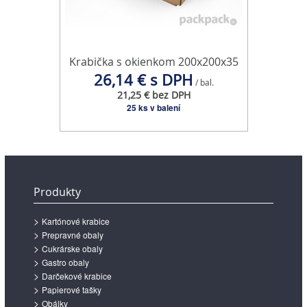
Krabička s okienkom 200x200x35
26,14 € s DPH
/ bal.
21,25 € bez DPH
25 ks v balení
Produkty
Kartónové krabice
Prepravné obaly
Cukrárske obaly
Gastro obaly
Darčekové krabice
Papierové tašky
Obálky