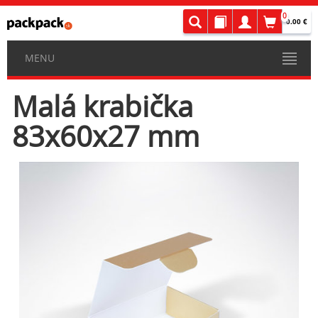
0
0.00 €
MENU
Malá krabička
83x60x27 mm