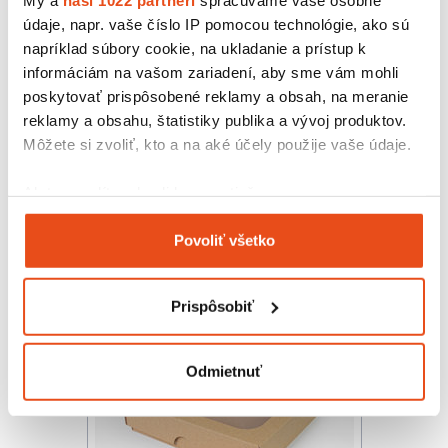
údaje, napr. vaše číslo IP pomocou technológie, ako sú
napríklad súbory cookie, na ukladanie a prístup k
informáciám na vašom zariadení, aby sme vám mohli
poskytovať prispôsobené reklamy a obsah, na meranie
reklamy a obsahu, štatistiky publika a vývoj produktov.
Môžete si zvoliť, kto a na aké účely použije vaše údaje.
Krabička s okienkom 150x100x35
14,76 € s DPH
/ bal.
Ak to povolíte, chceli by sme tiež:
12,00 € bez DPH
25 ks v balení
Zhromažďovať informácie o vašej geografickej
Povoliť všetko
polohe s presnosťou na niekoľko metrov
Identifikovať vaše zariadenie aktívnym
skenovaním konkrétnych charakteristík (odtlačky
Prispôsobiť
prstov).
Viac informácií o tom, ako sa spracúvajú vaše osobné
údaje, nájdete v časti s
vašimi nastaveniami
. Súhlas
Odmietnuť
môžete kedykoľvek zmeniť alebo odvolať cez Vyhlásenie
o používaní súborov cookie.