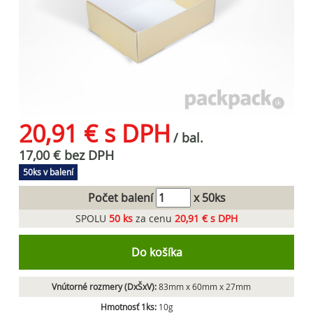
20,91 € s DPH
/ bal.
17,00 € bez DPH
50ks v balení
Počet balení
x 50ks
SPOLU
50
ks
za cenu
20,91 € s DPH
Do košíka
Vnútorné rozmery (DxŠxV):
83mm x 60mm x 27mm
Hmotnosť 1ks:
10g