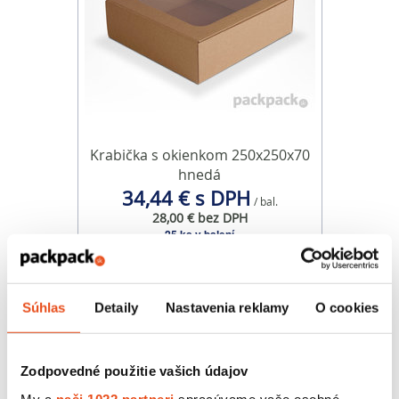
Krabička s okienkom 250x250x70
hnedá
34,44 € s DPH
/ bal.
28,00 € bez DPH
25 ks v balení
Súhlas
Detaily
Nastavenia reklamy
O cookies
Zodpovedné použitie vašich údajov
My a
naši 1022 partneri
spracúvame vaše osobné