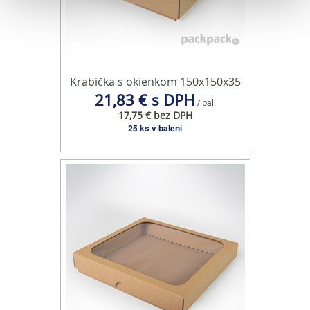
Na prispôsobenie obsahu a reklám, poskytovanie funkcií
sociálnych médií a analýzu návštevnosti používame
súbory cookie. Informácie o tom, ako používate naše
webové stránky, poskytujeme aj našim partnerom v
oblasti sociálnych médií, inzercie a analýzy. Títo partneri
Krabička s okienkom 150x150x35
môžu príslušné informácie skombinovať s ďalšími
21,83 € s DPH
/ bal.
údajmi, ktoré ste im poskytli alebo ktoré od vás získali,
17,75 € bez DPH
keď ste používali ich služby.
25 ks v balení