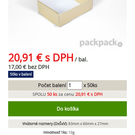
20,91 € s DPH
/ bal.
17,00 € bez DPH
50ks v balení
Počet balení
x 50ks
SPOLU
50
ks
za cenu
20,91 € s DPH
Do košíka
Vnútorné rozmery (DxŠxV):
83mm x 60mm x 27mm
Hmotnosť 1ks:
10g