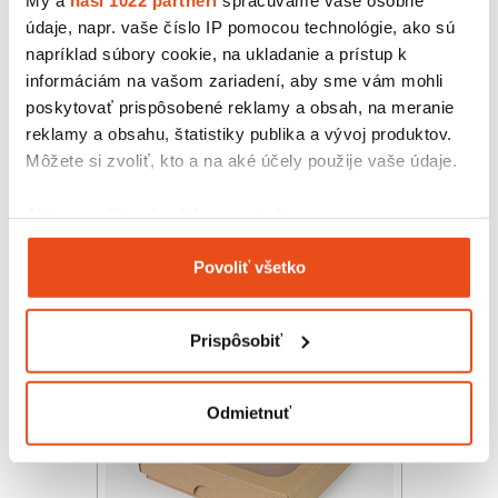
údaje, napr. vaše číslo IP pomocou technológie, ako sú
napríklad súbory cookie, na ukladanie a prístup k
informáciám na vašom zariadení, aby sme vám mohli
poskytovať prispôsobené reklamy a obsah, na meranie
reklamy a obsahu, štatistiky publika a vývoj produktov.
Môžete si zvoliť, kto a na aké účely použije vaše údaje.
Krabička s okienkom 150x100x35
14,76 € s DPH
/ bal.
Ak to povolíte, chceli by sme tiež:
12,00 € bez DPH
25 ks v balení
Zhromažďovať informácie o vašej geografickej
Povoliť všetko
polohe s presnosťou na niekoľko metrov
Identifikovať vaše zariadenie aktívnym
skenovaním konkrétnych charakteristík (odtlačky
Prispôsobiť
prstov).
Viac informácií o tom, ako sa spracúvajú vaše osobné
údaje, nájdete v časti s
vašimi nastaveniami
. Súhlas
Odmietnuť
môžete kedykoľvek zmeniť alebo odvolať cez Vyhlásenie
o používaní súborov cookie.