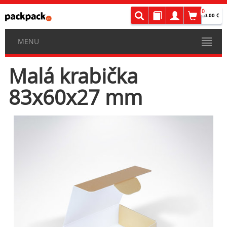
0
0.00 €
MENU
Malá krabička
83x60x27 mm