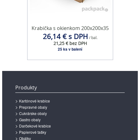
Krabička s okienkom 200x200x35
26,14 € s DPH
/ bal.
21,25 € bez DPH
25 ks v balení
Produkty
Kartónové krabice
Prepravné obaly
Cukrárske obaly
Gastro obaly
Darčekové krabice
Papierové tašky
Obálky