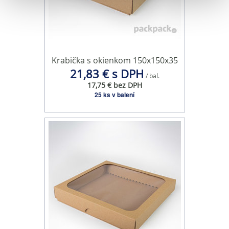
Na prispôsobenie obsahu a reklám, poskytovanie funkcií
sociálnych médií a analýzu návštevnosti používame
súbory cookie. Informácie o tom, ako používate naše
webové stránky, poskytujeme aj našim partnerom v
oblasti sociálnych médií, inzercie a analýzy. Títo partneri
Krabička s okienkom 150x150x35
môžu príslušné informácie skombinovať s ďalšími
21,83 € s DPH
/ bal.
údajmi, ktoré ste im poskytli alebo ktoré od vás získali,
17,75 € bez DPH
keď ste používali ich služby.
25 ks v balení