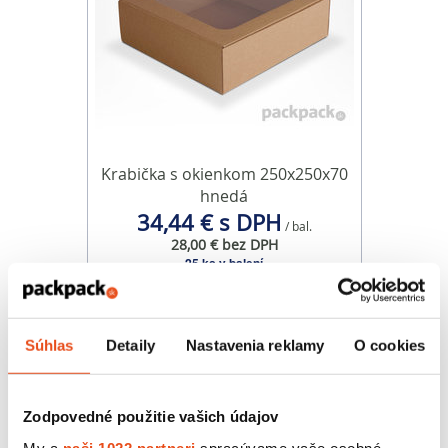
Krabička s okienkom 250x250x70
hnedá
34,44 € s DPH
/ bal.
28,00 € bez DPH
25 ks v balení
Súhlas
Detaily
Nastavenia reklamy
O cookies
Zodpovedné použitie vašich údajov
My a
naši 1022 partneri
spracúvame vaše osobné