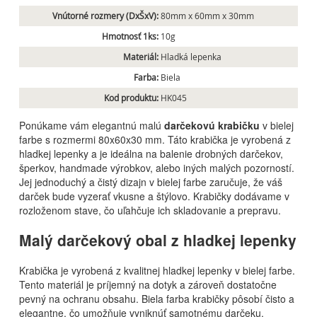
Vnútorné rozmery (DxŠxV):
80mm x 60mm x 30mm
Hmotnosť 1ks:
10g
Materiál:
Hladká lepenka
Farba:
Biela
Kod produktu:
HK045
Ponúkame vám elegantnú malú
darčekovú krabičku
v bielej
farbe s rozmermi 80x60x30 mm. Táto krabička je vyrobená z
hladkej lepenky a je ideálna na balenie drobných darčekov,
šperkov, handmade výrobkov, alebo iných malých pozorností.
Jej jednoduchý a čistý dizajn v bielej farbe zaručuje, že váš
darček bude vyzerať vkusne a štýlovo. Krabičky dodávame v
rozloženom stave, čo uľahčuje ich skladovanie a prepravu.
Malý darčekový obal z hladkej lepenky
Krabička je vyrobená z kvalitnej hladkej lepenky v bielej farbe.
Tento materiál je príjemný na dotyk a zároveň dostatočne
pevný na ochranu obsahu. Biela farba krabičky pôsobí čisto a
elegantne, čo umožňuje vyniknúť samotnému darčeku.