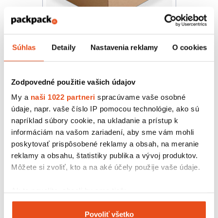
Súhlas
Detaily
Nastavenia reklamy
O cookies
Krabička s okienkom 250x250x70
hnedá
34,44 € s DPH
Zodpovedné použitie vašich údajov
/ bal.
28,00 € bez DPH
My a
naši 1022 partneri
spracúvame vaše osobné
25 ks v balení
údaje, napr. vaše číslo IP pomocou technológie, ako sú
napríklad súbory cookie, na ukladanie a prístup k
informáciám na vašom zariadení, aby sme vám mohli
poskytovať prispôsobené reklamy a obsah, na meranie
reklamy a obsahu, štatistiky publika a vývoj produktov.
Môžete si zvoliť, kto a na aké účely použije vaše údaje.
Ak to povolíte, chceli by sme tiež:
Zhromažďovať informácie o vašej geografickej
Povoliť všetko
polohe s presnosťou na niekoľko metrov