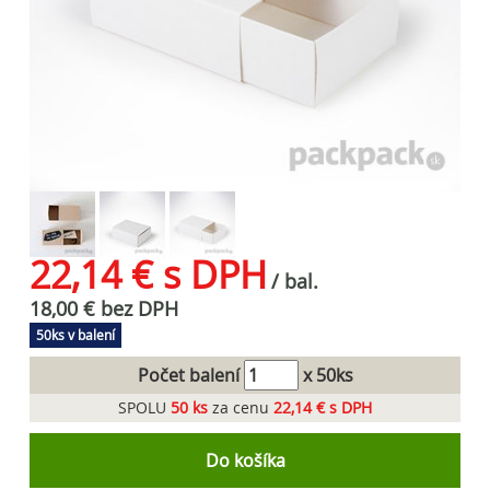
22,14 € s DPH
/ bal.
18,00 € bez DPH
50ks v balení
Počet balení
x 50ks
SPOLU
50
ks
za cenu
22,14 € s DPH
Do košíka