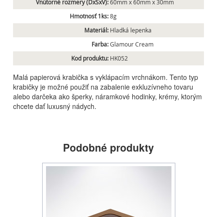
Vnútorné rozmery (DxŠxV):
60mm x 60mm x 30mm
Hmotnosť 1ks:
8g
Materiál:
Hladká lepenka
Farba:
Glamour Cream
Kod produktu:
HK052
Malá papierová krabička s vyklápacím vrchnákom. Tento typ
krabičky je možné použiť na zabalenie exkluzívneho tovaru
alebo darčeka ako šperky, náramkové hodinky, krémy, ktorým
chcete dať luxusný nádych.
Podobné produkty