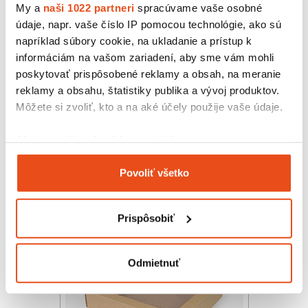
My a
naši 1022 partneri
spracúvame vaše osobné
údaje, napr. vaše číslo IP pomocou technológie, ako sú
napríklad súbory cookie, na ukladanie a prístup k
informáciám na vašom zariadení, aby sme vám mohli
poskytovať prispôsobené reklamy a obsah, na meranie
reklamy a obsahu, štatistiky publika a vývoj produktov.
Môžete si zvoliť, kto a na aké účely použije vaše údaje.
Krabička s okienkom 150x100x35
14,76 € s DPH
/ bal.
Ak to povolíte, chceli by sme tiež:
12,00 € bez DPH
Zhromažďovať informácie o vašej geografickej
25 ks v balení
Povoliť všetko
polohe s presnosťou na niekoľko metrov
Identifikovať vaše zariadenie aktívnym
skenovaním konkrétnych charakteristík (odtlačky
Prispôsobiť
prstov).
Viac informácií o tom, ako sa spracúvajú vaše osobné
údaje, nájdete v časti s
vašimi nastaveniami
. Súhlas
Odmietnuť
môžete kedykoľvek zmeniť alebo odvolať cez Vyhlásenie
o používaní súborov cookie.