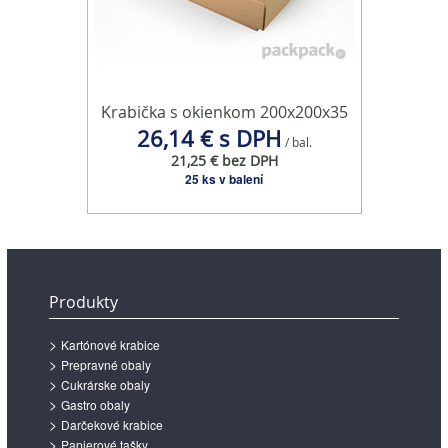
Krabička s okienkom 200x200x35
26,14 € s DPH
/ bal.
21,25 € bez DPH
25 ks v balení
Produkty
Kartónové krabice
Prepravné obaly
Cukrárske obaly
Gastro obaly
Darčekové krabice
Papierové tašky