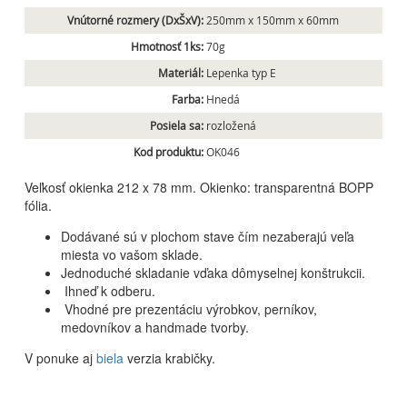
Vnútorné rozmery (DxŠxV):
250mm x 150mm x 60mm
Hmotnosť 1ks:
70g
Materiál:
Lepenka typ E
Farba:
Hnedá
Posiela sa:
rozložená
Kod produktu:
OK046
Veľkosť okienka 212 x 78 mm. Okienko: transparentná BOPP
fólia.
Dodávané sú v plochom stave čím nezaberajú veľa
miesta vo vašom sklade.
Jednoduché skladanie vďaka dômyselnej konštrukcii.
Ihneď k odberu.
Vhodné pre prezentáciu výrobkov, perníkov,
medovníkov a handmade tvorby.
V ponuke aj
biela
verzia krabičky.