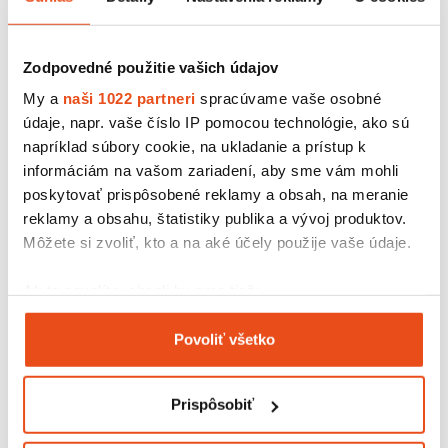
25 ks v balení
Zodpovedné použitie vašich údajov
My a
naši 1022 partneri
spracúvame vaše osobné
údaje, napr. vaše číslo IP pomocou technológie, ako sú
napríklad súbory cookie, na ukladanie a prístup k
informáciám na vašom zariadení, aby sme vám mohli
poskytovať prispôsobené reklamy a obsah, na meranie
reklamy a obsahu, štatistiky publika a vývoj produktov.
Môžete si zvoliť, kto a na aké účely použije vaše údaje.
Ak to povolíte, chceli by sme tiež:
Zhromažďovať informácie o vašej geografickej
Povoliť všetko
Krabička s okienkom 150x100x35
polohe s presnosťou na niekoľko metrov
14,76 € s DPH
Identifikovať vaše zariadenie aktívnym
/ bal.
skenovaním konkrétnych charakteristík (odtlačky
12,00 € bez DPH
Prispôsobiť
25 ks v balení
prstov).
Viac informácií o tom, ako sa spracúvajú vaše osobné