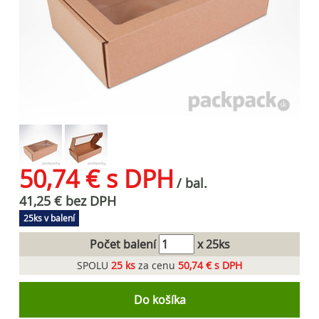
50,74 € s DPH
/ bal.
41,25 € bez DPH
25ks v balení
Počet balení
x 25ks
SPOLU
25
ks
za cenu
50,74 € s DPH
Do košíka