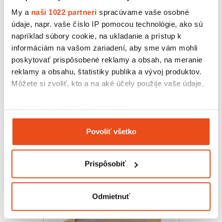
My a
naši 1022 partneri
spracúvame vaše osobné
údaje, napr. vaše číslo IP pomocou technológie, ako sú
napríklad súbory cookie, na ukladanie a prístup k
informáciám na vašom zariadení, aby sme vám mohli
poskytovať prispôsobené reklamy a obsah, na meranie
reklamy a obsahu, štatistiky publika a vývoj produktov.
Môžete si zvoliť, kto a na aké účely použije vaše údaje.
Krabička s okienkom 150x100x35
14,76 € s DPH
Ak to povolíte, chceli by sme tiež:
/ bal.
12,00 € bez DPH
Zhromažďovať informácie o vašej geografickej
25 ks v balení
Povoliť všetko
polohe s presnosťou na niekoľko metrov
Identifikovať vaše zariadenie aktívnym
skenovaním konkrétnych charakteristík (odtlačky
Prispôsobiť
prstov).
Viac informácií o tom, ako sa spracúvajú vaše osobné
údaje, nájdete v časti s
vašimi nastaveniami
. Súhlas
Odmietnuť
môžete kedykoľvek zmeniť alebo odvolať cez Vyhlásenie
o používaní súborov cookie.