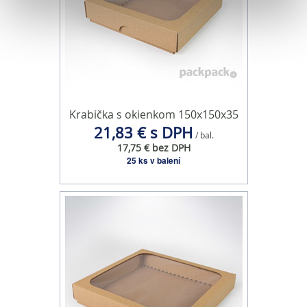
Na prispôsobenie obsahu a reklám, poskytovanie funkcií
sociálnych médií a analýzu návštevnosti používame
súbory cookie. Informácie o tom, ako používate naše
webové stránky, poskytujeme aj našim partnerom v
oblasti sociálnych médií, inzercie a analýzy. Títo partneri
môžu príslušné informácie skombinovať s ďalšími
Krabička s okienkom 150x150x35
údajmi, ktoré ste im poskytli alebo ktoré od vás získali,
21,83 € s DPH
/ bal.
keď ste používali ich služby.
17,75 € bez DPH
25 ks v balení