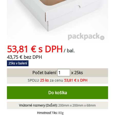
53,81 € s DPH
/ bal.
43,75 € bez DPH
25ks v balení
Počet balení
x 25ks
SPOLU
25
ks
za cenu
53,81 € s DPH
Do košíka
Vnútorné rozmery (DxŠxV):
200mm x 200mm x 68mm
Hmotnosť 1ks:
80g