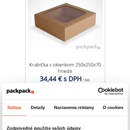
Krabička s okienkom 250x250x70
hnedá
34,44 € s DPH
/ bal.
28,00 € bez DPH
25 ks v balení
Súhlas
Detaily
Nastavenia reklamy
O cookies
Zodpovedné použitie vašich údajov