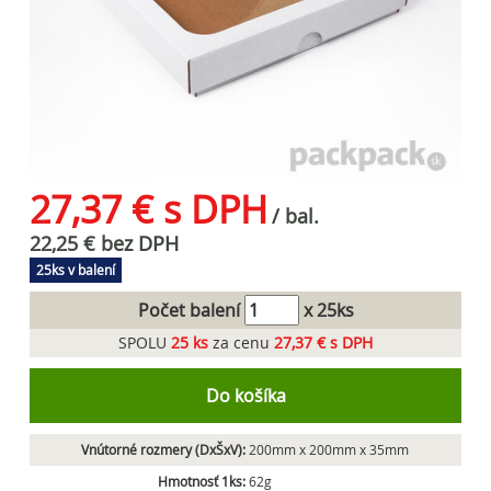
27,37 € s DPH
/ bal.
22,25 € bez DPH
25ks v balení
Počet balení
x 25ks
SPOLU
25
ks
za cenu
27,37 € s DPH
Do košíka
Vnútorné rozmery (DxŠxV):
200mm x 200mm x 35mm
Hmotnosť 1ks:
62g