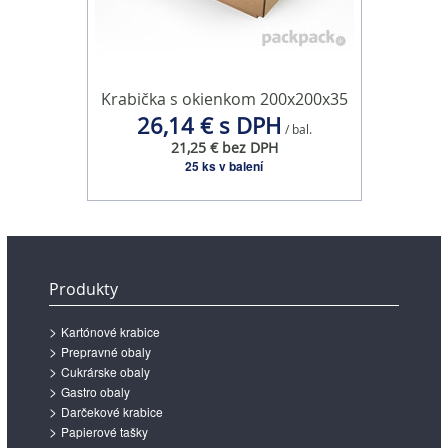
Krabička s okienkom 200x200x35
26,14 € s DPH
/ bal.
21,25 € bez DPH
25 ks v balení
Produkty
Kartónové krabice
Prepravné obaly
Cukrárske obaly
Gastro obaly
Darčekové krabice
Papierové tašky