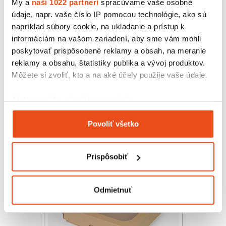
My a
naši 1022 partneri
spracúvame vaše osobné
údaje, napr. vaše číslo IP pomocou technológie, ako sú
napríklad súbory cookie, na ukladanie a prístup k
informáciám na vašom zariadení, aby sme vám mohli
poskytovať prispôsobené reklamy a obsah, na meranie
reklamy a obsahu, štatistiky publika a vývoj produktov.
Môžete si zvoliť, kto a na aké účely použije vaše údaje.
Krabička s okienkom 150x100x35
14,76 € s DPH
/ bal.
Ak to povolíte, chceli by sme tiež:
12,00 € bez DPH
25 ks v balení
Zhromažďovať informácie o vašej geografickej
Povoliť všetko
polohe s presnosťou na niekoľko metrov
Identifikovať vaše zariadenie aktívnym
skenovaním konkrétnych charakteristík (odtlačky
Prispôsobiť
prstov).
Viac informácií o tom, ako sa spracúvajú vaše osobné
údaje, nájdete v časti s
vašimi nastaveniami
. Súhlas
Odmietnuť
môžete kedykoľvek zmeniť alebo odvolať cez Vyhlásenie
o používaní súborov cookie.