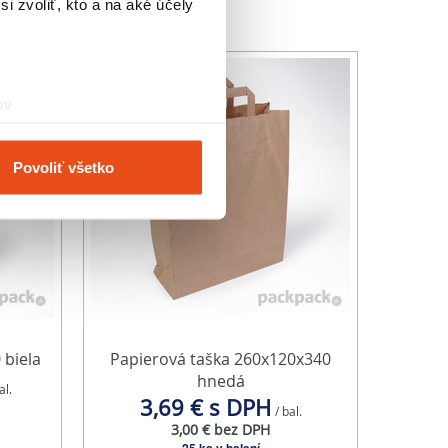
i zvoliť, kto a na aké účely
ov
čky prstov).
veniami
. Súhlas môžete
Povoliť všetko
vnosti používame súbory
om v oblasti sociálnych
mi, ktoré ste im poskytli
 biela
Papierová taška 260x120x340
hnedá
al.
3,69 € s DPH
/ bal.
3,00 € bez DPH