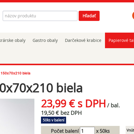
Hľadať
Hľadať
rárske obaly
Gastro obaly
Darčekové krabice
Papierové ta
 150x70x210 biela
0x70x210 biela
23,99 € s DPH
/ bal.
19,50 € bez DPH
50ks v balení
Počet balení
x 50ks
Vnút