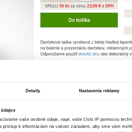
SPOLU
50
ks
za cenu
23,99 € s DPH
Do košíka
Darčeková taška vyrobená z bielej hladkej lepenk
na balenie a prezentáciu darčekov, reklamných p
Odporúčame použiť
drevitú vlnu
ako dekoračný vý
Detaily
Nastavenia reklamy
 údajov
cúvame vaše osobné údaje, napr. vaše číslo IP pomocou techno
 a prístup k informáciám na vašom zariadení, aby sme vám mohl