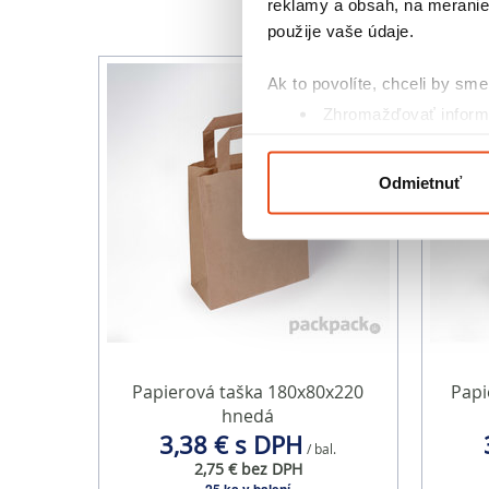
reklamy a obsah, na meranie 
použije vaše údaje.
Ak to povolíte, chceli by sme 
Zhromažďovať informá
Identifikovať vaše za
Viac informácií o tom, ako s
Odmietnuť
kedykoľvek zmeniť alebo odv
Na prispôsobenie obsahu a r
cookie. Informácie o tom, ak
médií, inzercie a analýzy. Tí
alebo ktoré od vás získali, ke
Papierová taška 180x80x220
Papi
hnedá
3,38 € s DPH
/ bal.
2,75 € bez DPH