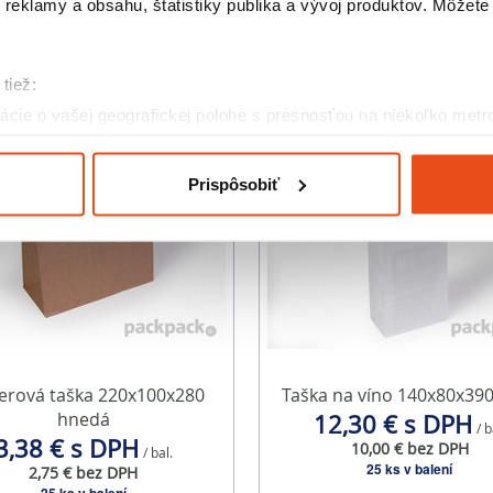
reklamy a obsahu, štatistiky publika a vývoj produktov. Môžete s
Podobné produkty
tiež:
cie o vašej geografickej polohe s presnosťou na niekoľko metr
riadenie aktívnym skenovaním konkrétnych charakteristík (odtla
a spracúvajú vaše osobné údaje, nájdete v časti s
vašimi nasta
Prispôsobiť
olať cez Vyhlásenie o používaní súborov cookie.
eklám, poskytovanie funkcií sociálnych médií a analýzu návšte
o používate naše webové stránky, poskytujeme aj našim partner
to partneri môžu príslušné informácie skombinovať s ďalšími údaj
ď ste používali ich služby.
erová taška 220x100x280
Taška na víno 140x80x390
hnedá
12,30 € s DPH
/ b
3,38 € s DPH
10,00 € bez DPH
/ bal.
25 ks v balení
2,75 € bez DPH