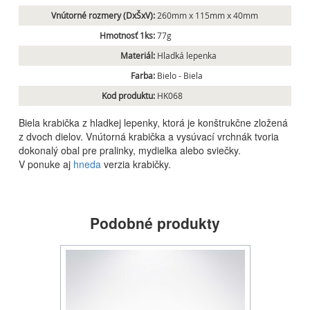
Vnútorné rozmery (DxŠxV):
260mm x 115mm x 40mm
Hmotnosť 1ks:
77g
Materiál:
Hladká lepenka
Farba:
Bielo - Biela
Kod produktu:
HK068
Biela krabička z hladkej lepenky, ktorá je konštrukčne zložená
z dvoch dielov. Vnútorná krabička a vysúvací vrchnák tvoria
dokonalý obal pre pralinky, mydielka alebo sviečky.
V ponuke aj
hneda
verzia krabičky.
Podobné produkty