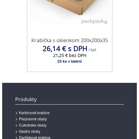
Krabička s okienkom 200x200x35
26,14 € s DPH
/ bal.
21,25 € bez DPH
25 ks v balení
Produkty
Kartónové krabice
Prepravné obaly
Cukrárske obaly
Gastro obaly
Darčekové krabice