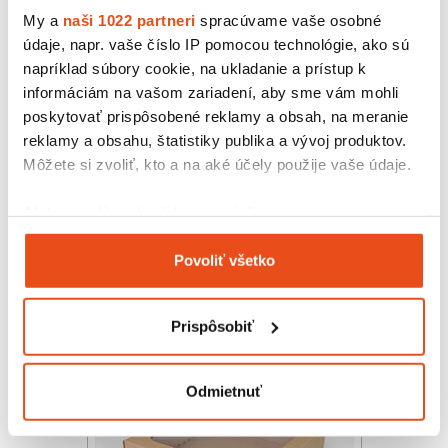
My a
naši 1022 partneri
spracúvame vaše osobné
údaje, napr. vaše číslo IP pomocou technológie, ako sú
napríklad súbory cookie, na ukladanie a prístup k
informáciám na vašom zariadení, aby sme vám mohli
poskytovať prispôsobené reklamy a obsah, na meranie
reklamy a obsahu, štatistiky publika a vývoj produktov.
Môžete si zvoliť, kto a na aké účely použije vaše údaje.
Krabička s okienkom 150x100x35
14,76 € s DPH
Ak to povolíte, chceli by sme tiež:
/ bal.
12,00 € bez DPH
Zhromažďovať informácie o vašej geografickej
25 ks v balení
Povoliť všetko
polohe s presnosťou na niekoľko metrov
Identifikovať vaše zariadenie aktívnym
skenovaním konkrétnych charakteristík (odtlačky
Prispôsobiť
prstov).
Viac informácií o tom, ako sa spracúvajú vaše osobné
údaje, nájdete v časti s
vašimi nastaveniami
. Súhlas
Odmietnuť
môžete kedykoľvek zmeniť alebo odvolať cez Vyhlásenie
o používaní súborov cookie.