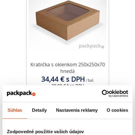
Krabička s okienkom 250x250x70
hnedá
34,44 € s DPH
/ bal.
28,00 € bez DPH
25 ks v balení
Súhlas
Detaily
Nastavenia reklamy
O cookies
Zodpovedné použitie vašich údajov