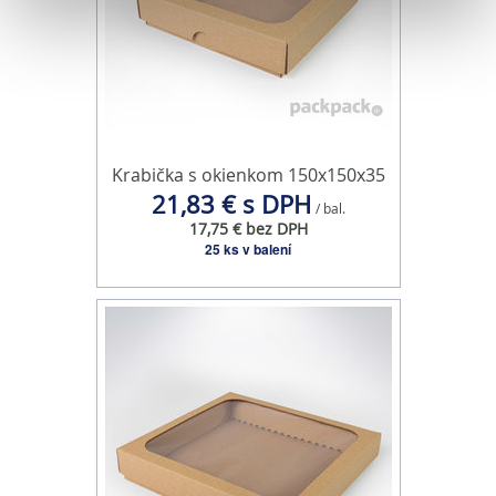
Na prispôsobenie obsahu a reklám, poskytovanie funkcií
sociálnych médií a analýzu návštevnosti používame
súbory cookie. Informácie o tom, ako používate naše
webové stránky, poskytujeme aj našim partnerom v
oblasti sociálnych médií, inzercie a analýzy. Títo partneri
môžu príslušné informácie skombinovať s ďalšími
Krabička s okienkom 150x150x35
21,83 € s DPH
údajmi, ktoré ste im poskytli alebo ktoré od vás získali,
/ bal.
keď ste používali ich služby.
17,75 € bez DPH
25 ks v balení