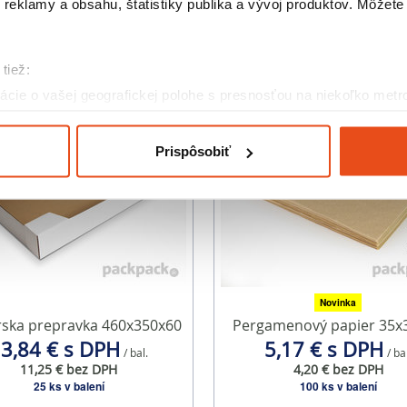
reklamy a obsahu, štatistiky publika a vývoj produktov. Môžete s
Podobné produkty
tiež:
cie o vašej geografickej polohe s presnosťou na niekoľko metr
riadenie aktívnym skenovaním konkrétnych charakteristík (odtla
a spracúvajú vaše osobné údaje, nájdete v časti s
vašimi nasta
Prispôsobiť
olať cez Vyhlásenie o používaní súborov cookie.
eklám, poskytovanie funkcií sociálnych médií a analýzu návšte
o používate naše webové stránky, poskytujeme aj našim partner
to partneri môžu príslušné informácie skombinovať s ďalšími údaj
ď ste používali ich služby.
Novinka
rska prepravka 460x350x60
Pergamenový papier 35x
3,84 € s DPH
5,17 € s DPH
/ bal.
/ ba
11,25 € bez DPH
4,20 € bez DPH
25 ks v balení
100 ks v balení