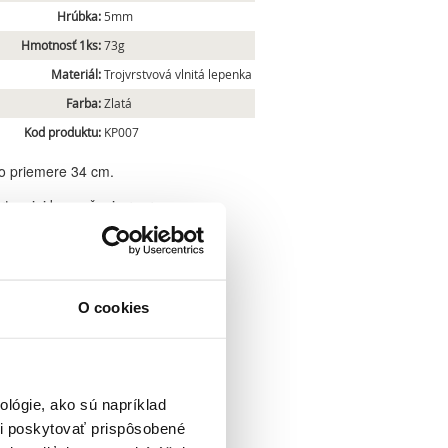
Hrúbka:
5mm
Hmotnosť 1ks:
73g
Materiál:
Trojvrstvová vlnitá lepenka
Farba:
Zlatá
Kod produktu:
KP007
 o priemere 34 cm.
ty a jej bezpečnej preprave.
kov v elegantnom zlatom prevedení.
O cookies
lógie, ako sú napríklad
i poskytovať prispôsobené