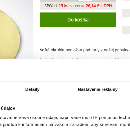
SPOLU
25
ks
za cenu
26,14 € s DPH
Do košíka
Veľká okrúhla podložka pod torty z našej ponuky
Hrubá lepenka prispieva k spevneniu podstavy tor
Odolná laminácia proti nasiaknutiu vlhkosti a tu
Detaily
Nastavenia reklamy
 údajov
cúvame vaše osobné údaje, napr. vaše číslo IP pomocou techno
 a prístup k informáciám na vašom zariadení, aby sme vám mohl