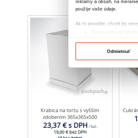
reklamy a obsah, na meranie 
použije vaše údaje.
Ak to povolíte, chceli by sme 
Zhromažďovať informá
Identifikovať vaše za
Viac informácií o tom, ako s
Odmietnuť
kedykoľvek zmeniť alebo odv
Na prispôsobenie obsahu a r
cookie. Informácie o tom, ak
médií, inzercie a analýzy. Tí
alebo ktoré od vás získali, ke
Krabica na tortu s vyšším
Cukrá
zdobením 365x365x500
1
23,37 € s DPH
/ bal.
19,00 € bez DPH
10 ks v balení