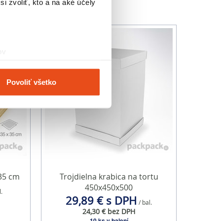
i zvoliť, kto a na aké účely
ov
čky prstov).
veniami
. Súhlas môžete
Povoliť všetko
vnosti používame súbory
om v oblasti sociálnych
mi, ktoré ste im poskytli
35 cm
Trojdielna krabica na tortu
450x450x500
l.
29,89 € s DPH
/ bal.
24,30 € bez DPH
10 ks v balení