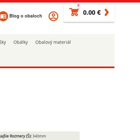
0
0.00 €
Blog o obaloch
šky
Obálky
Obalový materiál
ajšie Rozmery (Š):
340mm