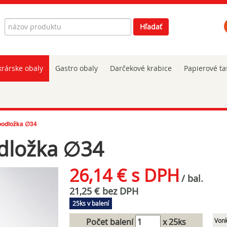
Hľadať
Hľadať
rárske obaly
Gastro obaly
Darčekové krabice
Papierové ta
 podložka ∅34
odložka ∅34
26,14 € s DPH
/ bal.
21,25 € bez DPH
25ks v balení
Počet balení
x 25ks
Vonk