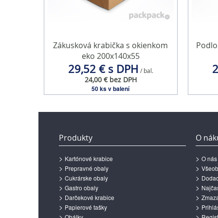
Zákusková krabička s okienkom
Podlo
eko 200x140x55
29,52 € s DPH
2
/ bal.
24,00 € bez DPH
50 ks v balení
Produkty
O nák
Kartónové krabice
O nás
Prepravné obaly
Všeob
Cukrárske obaly
Dodac
Gastro obaly
Najčas
Darčekové krabice
Zmazan
Papierové tašky
Prihlá
Obálky
Regist