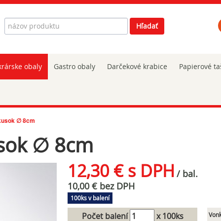
Hľadať
Hľadať
rárske obaly
Gastro obaly
Darčekové krabice
Papierové ta
kusok ∅ 8cm
sok ∅ 8cm
12,30 € s DPH
/ bal.
10,00 € bez DPH
100ks v balení
Počet balení
x 100ks
Vonk