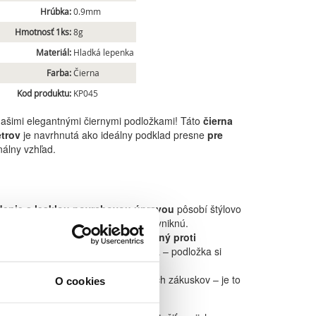
Hrúbka:
0.9mm
Hmotnosť 1ks:
8g
Materiál:
Hladká lepenka
Farba:
Čierna
Kod produktu:
KP045
našimi elegantnými čiernymi podložkami! Táto
čierna
trov
je navrhnutá ako ideálny podklad presne
pre
álny vzhľad.
denie s lesklou povrchovou úpravou
pôsobí štýlovo
artaletky či pralinky na nej krásne vyniknú.
peciálne upravený tak, aby bol
odolný proti
sa obávať škvŕn od krémov či ovocia – podložka si
 pre štandardné veľkosti jednotlivých zákuskov – je to
O cookies