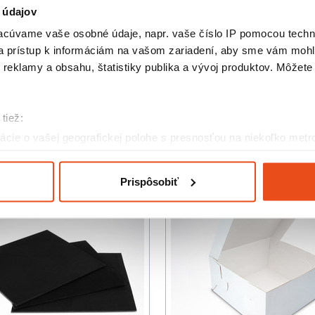
Či už pripravujete pohostenie na modernú oslavu, 
 údajov
blízkych štýlovo prezentovaným dezertom, tieto č
cukrárov, cateringové spoločnosti aj domácich pe
cúvame vaše osobné údaje, napr. vaše číslo IP pomocou techno
detail.
 a prístup k informáciám na vašom zariadení, aby sme vám mohl
Prezentujte svoje majstrovské kúsky na úrovni s
reklamy a obsahu, štatistiky publika a vývoj produktov. Môžete s
prevedení!
tiež:
Podobné produkty
cie o vašej geografickej polohe s presnosťou na niekoľko metr
riadenie aktívnym skenovaním konkrétnych charakteristík (odtla
a spracúvajú vaše osobné údaje, nájdete v časti s
vašimi nasta
Prispôsobiť
olať cez Vyhlásenie o používaní súborov cookie.
eklám, poskytovanie funkcií sociálnych médií a analýzu návšte
o používate naše webové stránky, poskytujeme aj našim partner
to partneri môžu príslušné informácie skombinovať s ďalšími údaj
ď ste používali ich služby.