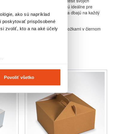
firemnú akciu, alebo chcete len potešiť svojich
ierne podložky sú skvelou voľbou. Sú ideálne pre
károv, ktorí sledujú aktuálne trendy a dbajú na každý
lógie, ako sú napríklad
i poskytovať prispôsobené
 týmito elegantnými a funkčnými podložkami v čiernom
i zvoliť, kto a na aké účely
ov
čky prstov).
veniami
. Súhlas môžete
Povoliť všetko
vnosti používame súbory
om v oblasti sociálnych
mi, ktoré ste im poskytli