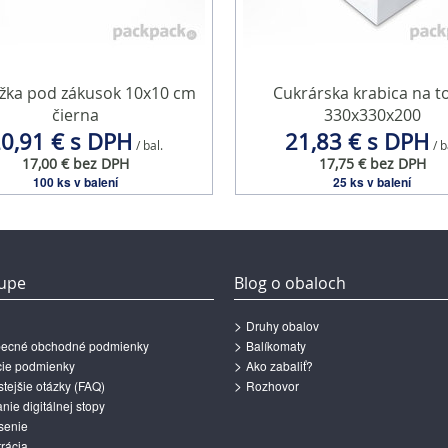
žka pod zákusok 10x10 cm
Cukrárska krabica na t
čierna
330x330x200
0,91 € s DPH
21,83 € s DPH
/ bal.
/ b
17,00 € bez DPH
17,75 € bez DPH
100 ks v balení
25 ks v balení
upe
Blog o obaloch
Druhy obalov
ecné obchodné podmienky
Balíkomaty
ie podmienky
Ako zabaliť?
tejšie otázky (FAQ)
Rozhovor
ie digitálnej stopy
senie
rácia