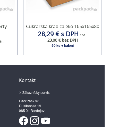
orty
Cukrárska krabica eko 165x165x80
28,29 € s DPH
/ bal.
23,00 € bez DPH
al.
50 ks v balení
Kontakt
Zákaznícky servis
PackPack.sk
Duklianska 19
085 01 Bardejov