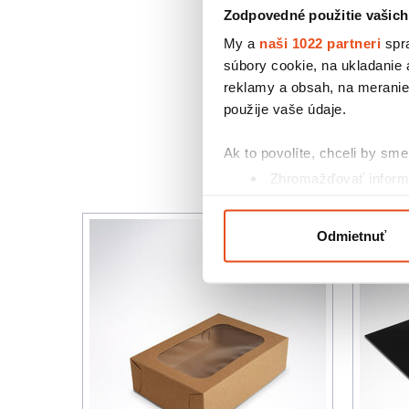
Zodpovedné použitie vašich
My a
naši 1022 partneri
spra
súbory cookie, na ukladanie
reklamy a obsah, na meranie 
použije vaše údaje.
Ak to povolíte, chceli by sme 
Zhromažďovať informá
Identifikovať vaše za
Viac informácií o tom, ako s
Odmietnuť
kedykoľvek zmeniť alebo odv
Na prispôsobenie obsahu a r
cookie. Informácie o tom, ak
médií, inzercie a analýzy. Tí
alebo ktoré od vás získali, ke