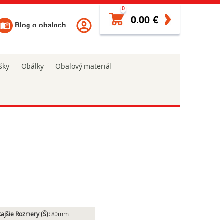
0
0.00 €
Blog o obaloch
šky
Obálky
Obalový materiál
ajšie Rozmery (Š):
80mm