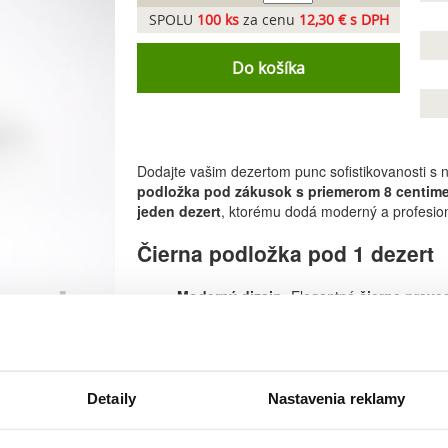
SPOLU
100
ks
za cenu
12,30 € s DPH
Do košíka
Dodajte vašim dezertom punc sofistikovanosti s 
podložka pod zákusok s priemerom 8 centime
jeden dezert
, ktorému dodá moderný a profesion
Čierna podložka pod 1 dezert
Moderný dizajn:
Elegantné
čierne preve
a minimalisticky. Vaše zákusky, cupcakes, t
Praktická odolnosť:
Povrch podložky je š
nasiaknutiu vlhkosti a tukov
. Nemusíte 
zachová svoj bezchybný vzhľad a pevnosť.
Ideálna veľkosť:
Priemer 8 cm je perfektný
Detaily
Nastavenia reklamy
podložka určená presne
pre jeden dezert
.