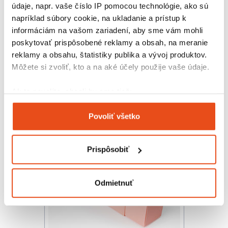
údaje, napr. vaše číslo IP pomocou technológie, ako sú
napríklad súbory cookie, na ukladanie a prístup k
informáciám na vašom zariadení, aby sme vám mohli
poskytovať prispôsobené reklamy a obsah, na meranie
reklamy a obsahu, štatistiky publika a vývoj produktov.
Krabička na makarónky Glamour
Môžete si zvoliť, kto a na aké účely použije vaše údaje.
Blush 160x45x45
15,38 € s DPH
/ bal.
Ak to povolíte, chceli by sme tiež:
12,50 € bez DPH
Zhromažďovať informácie o vašej geografickej
25 ks v balení
Povoliť všetko
polohe s presnosťou na niekoľko metrov
Identifikovať vaše zariadenie aktívnym
skenovaním konkrétnych charakteristík (odtlačky
Prispôsobiť
prstov).
Viac informácií o tom, ako sa spracúvajú vaše osobné
údaje, nájdete v časti s
vašimi nastaveniami
. Súhlas
Odmietnuť
môžete kedykoľvek zmeniť alebo odvolať cez Vyhlásenie
o používaní súborov cookie.