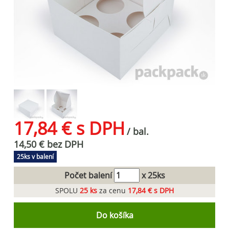
17,84 € s DPH
/ bal.
14,50 € bez DPH
25ks v balení
Počet balení
x 25ks
SPOLU
25
ks
za cenu
17,84 € s DPH
Do košíka