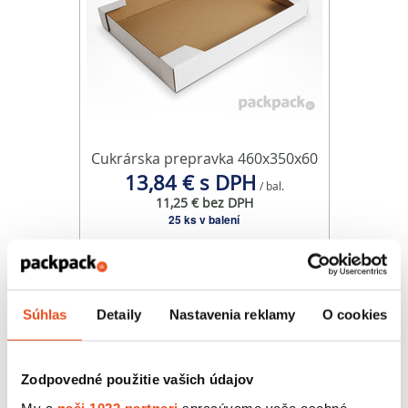
Cukrárska prepravka 460x350x60
13,84 € s DPH
/ bal.
11,25 € bez DPH
25 ks v balení
Súhlas
Detaily
Nastavenia reklamy
O cookies
Zodpovedné použitie vašich údajov
My a
naši 1022 partneri
spracúvame vaše osobné