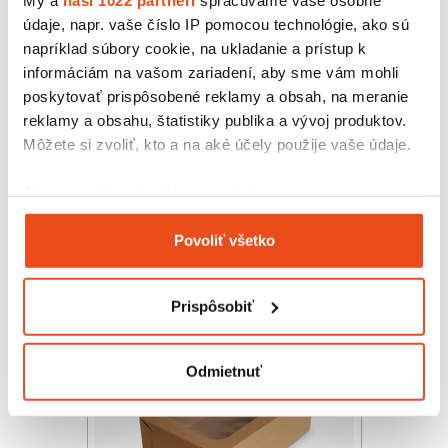
údaje, napr. vaše číslo IP pomocou technológie, ako sú
napríklad súbory cookie, na ukladanie a prístup k
informáciám na vašom zariadení, aby sme vám mohli
poskytovať prispôsobené reklamy a obsah, na meranie
reklamy a obsahu, štatistiky publika a vývoj produktov.
Eko produkt
Môžete si zvoliť, kto a na aké účely použije vaše údaje.
Cukrárska prepravka s vekom
500x262x68
19,99 € s DPH
Ak to povolíte, chceli by sme tiež:
/ bal.
16,25 € bez DPH
Zhromažďovať informácie o vašej geografickej
25 ks v balení
Povoliť všetko
polohe s presnosťou na niekoľko metrov
Identifikovať vaše zariadenie aktívnym
skenovaním konkrétnych charakteristík (odtlačky
Prispôsobiť
prstov).
Viac informácií o tom, ako sa spracúvajú vaše osobné
údaje, nájdete v časti s
vašimi nastaveniami
. Súhlas
Odmietnuť
môžete kedykoľvek zmeniť alebo odvolať cez Vyhlásenie
o používaní súborov cookie.