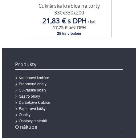
Cukrárska krabica na torty
330x330x200
21,83 € s DPH
/ bal.
17,75 € bez DPH
25 ks v balení
Produkty
Kartónové krabice
Prepravné obaly
Cukrárske obaly
Gastro obaly
Darčekové krabice
Papierové tašky
Obálky
Obalový materiál
O nákupe