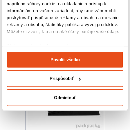
napríklad súbory cookie, na ukladanie a prístup k
informáciám na vašom zariadení, aby sme vám mohli
poskytovať prispôsobené reklamy a obsah, na meranie
Zákusková krabička s okienkom
reklamy a obsahu, štatistiky publika a vývoj produktov.
eko 200x140x55
Môžete si zvoliť, kto a na aké účely použije vaše údaje.
29,52 € s DPH
/ bal.
24,00 € bez DPH
Ak to povolíte, chceli by sme tiež:
50 ks v balení
Zhromažďovať informácie o vašej geografickej
Povoliť všetko
polohe s presnosťou na niekoľko metrov
Identifikovať vaše zariadenie aktívnym
skenovaním konkrétnych charakteristík (odtlačky
Prispôsobiť
prstov).
Viac informácií o tom, ako sa spracúvajú vaše osobné
údaje, nájdete v časti s
vašimi nastaveniami
. Súhlas
Odmietnuť
môžete kedykoľvek zmeniť alebo odvolať cez Vyhlásenie
o používaní súborov cookie.
Na prispôsobenie obsahu a reklám, poskytovanie funkcií