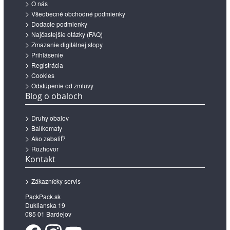
O nás
Všeobecné obchodné podmienky
Dodacie podmienky
Najčastejšie otázky (FAQ)
Zmazanie digitálnej stopy
Prihlásenie
Registrácia
Cookies
Odstúpenie od zmluvy
Blog o obaloch
Druhy obalov
Balíkomaty
Ako zabaliť?
Rozhovor
Kontakt
Zákaznícky servis
PackPack.sk
Duklianska 19
085 01 Bardejov