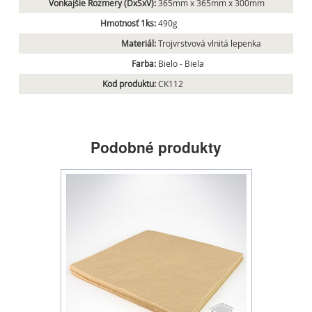
Vonkajšie Rozmery (DxŠxV):
365mm x 365mm x 300mm
Hmotnosť 1ks:
490g
Materiál:
Trojvrstvová vlnitá lepenka
Farba:
Bielo - Biela
Kod produktu:
CK112
Podobné produkty