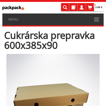
0
0.00 €
MENU
Cukrárska prepravka
600x385x90