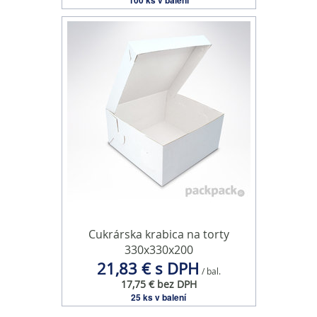
100 ks v balení
Cukrárska krabica na torty
330x330x200
21,83 € s DPH
/ bal.
17,75 € bez DPH
25 ks v balení