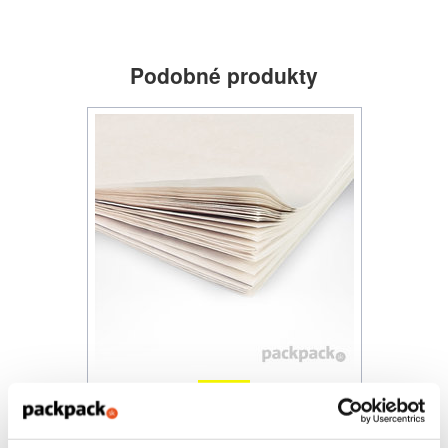
Podobné produkty
Novinka
Baliaci papier na potraviny Havana
35x49 cm