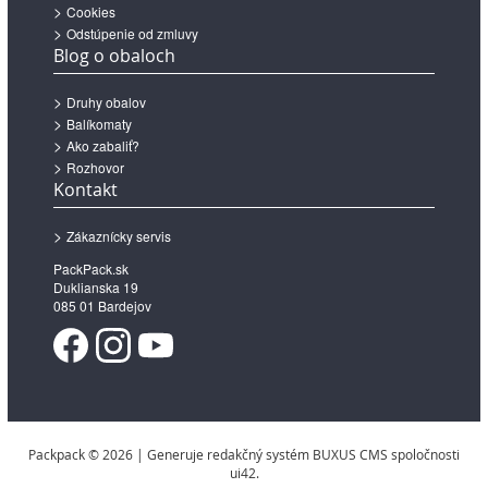
Cookies
Odstúpenie od zmluvy
Blog o obaloch
Druhy obalov
Balíkomaty
Ako zabaliť?
Rozhovor
Kontakt
Zákaznícky servis
PackPack.sk
Duklianska 19
085 01 Bardejov
Packpack © 2026 | Generuje redakčný systém BUXUS CMS spoločnosti
ui42.