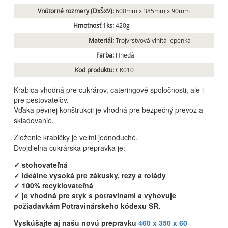
Vnútorné rozmery (DxŠxV):
600mm x 385mm x 90mm
Hmotnosť 1ks:
420g
Materiál:
Trojvrstvová vlnitá lepenka
Farba:
Hnedá
Kod produktu:
CK010
Krabica vhodná pre cukrárov, cateringové spoločnosti, ale i
pre pestovateľov.
Vďaka pevnej konštrukcii je vhodná pre bezpečný prevoz a
skladovanie.
Zloženie
krabičky je veľmi jednoduché.
Dvojdielna cukrárska prepravka je:
✓ stohovateľná
✓
ideálne vysoká pre zákusky, rezy a rolády
✓
100% recyklovateľná
✓
je vhodná pre styk s potravinami a vyhovuje
požiadavkám Potravinárskeho kódexu SR.
Vyskúšajte aj našu novú prepravku
460 x 350 x 60