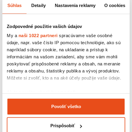
5,54 € s DPH
Súhlas
Detaily
Nastavenia reklamy
O cookies
/ bal.
4,50 € bez DPH
250 ks v balení
Zodpovedné použitie vašich údajov
My a
naši 1022 partneri
spracúvame vaše osobné
údaje, napr. vaše číslo IP pomocou technológie, ako sú
napríklad súbory cookie, na ukladanie a prístup k
informáciám na vašom zariadení, aby sme vám mohli
poskytovať prispôsobené reklamy a obsah, na meranie
reklamy a obsahu, štatistiky publika a vývoj produktov.
Môžete si zvoliť, kto a na aké účely použije vaše údaje.
Ak to povolíte, chceli by sme tiež:
Zhromažďovať informácie o vašej geografickej
Povoliť všetko
polohe s presnosťou na niekoľko metrov
Zákusková krabička s okienkom
Identifikovať vaše zariadenie aktívnym
eko 200x140x55
skenovaním konkrétnych charakteristík (odtlačky
Prispôsobiť
29,52 € s DPH
prstov).
/ bal.