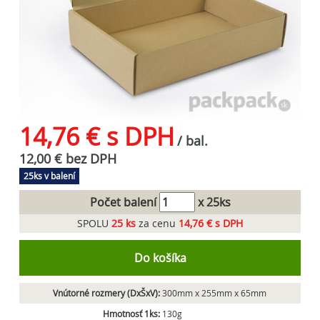
14,76 € s DPH
/ bal.
12,00 € bez DPH
25ks v balení
Počet balení
x 25ks
SPOLU
25
ks
za cenu
14,76 € s DPH
Do košíka
Vnútorné rozmery (DxŠxV):
300mm x 255mm x 65mm
Hmotnosť 1ks:
130g