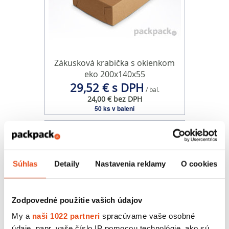
Zákusková krabička s okienkom
eko 200x140x55
29,52 € s DPH
/ bal.
24,00 € bez DPH
50 ks v balení
Súhlas
Detaily
Nastavenia reklamy
O cookies
Zodpovedné použitie vašich údajov
My a
naši 1022 partneri
spracúvame vaše osobné
údaje, napr. vaše číslo IP pomocou technológie, ako sú