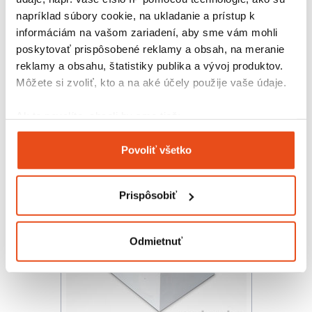
napríklad súbory cookie, na ukladanie a prístup k
informáciám na vašom zariadení, aby sme vám mohli
poskytovať prispôsobené reklamy a obsah, na meranie
Podložka pod zákusok 10x10 cm
reklamy a obsahu, štatistiky publika a vývoj produktov.
čierna
Môžete si zvoliť, kto a na aké účely použije vaše údaje.
20,91 € s DPH
/ bal.
17,00 € bez DPH
Ak to povolíte, chceli by sme tiež:
100 ks v balení
Zhromažďovať informácie o vašej geografickej
Povoliť všetko
polohe s presnosťou na niekoľko metrov
Identifikovať vaše zariadenie aktívnym
skenovaním konkrétnych charakteristík (odtlačky
Prispôsobiť
prstov).
Viac informácií o tom, ako sa spracúvajú vaše osobné
údaje, nájdete v časti s
vašimi nastaveniami
. Súhlas
Odmietnuť
môžete kedykoľvek zmeniť alebo odvolať cez Vyhlásenie
o používaní súborov cookie.
Na prispôsobenie obsahu a reklám, poskytovanie funkcií