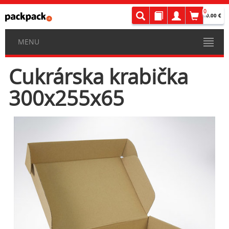
0
0.00 €
MENU
Cukrárska krabička
300x255x65