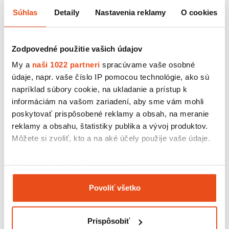
180x265
3,08 € s DPH
Súhlas
Detaily
Nastavenia reklamy
O cookies
/ bal.
2,50 € bez DPH
25 ks v balení
Zodpovedné použitie vašich údajov
My a
naši 1022 partneri
spracúvame vaše osobné
údaje, napr. vaše číslo IP pomocou technológie, ako sú
napríklad súbory cookie, na ukladanie a prístup k
informáciám na vašom zariadení, aby sme vám mohli
poskytovať prispôsobené reklamy a obsah, na meranie
reklamy a obsahu, štatistiky publika a vývoj produktov.
Môžete si zvoliť, kto a na aké účely použije vaše údaje.
Ak to povolíte, chceli by sme tiež:
Zhromažďovať informácie o vašej geografickej
Povoliť všetko
polohe s presnosťou na niekoľko metrov
Eko produkt
Identifikovať vaše zariadenie aktívnym
Obálka hnedá s bublinkovou fóliou
skenovaním konkrétnych charakteristík (odtlačky
270x360
Prispôsobiť
4,31 € s DPH
prstov).