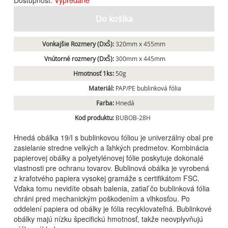
Do košíka
Vonkajšie Rozmery (DxŠ):
320mm x 455mm
Vnútorné rozmery (DxŠ):
300mm x 445mm
Hmotnosť 1ks:
50g
Materiál:
PAP/PE bublinková fólia
Farba:
Hnedá
Kod produktu:
BUBOB-28H
Hnedá obálka 19/I s bublinkovou fóliou je univerzálny obal pre
zasielanie stredne velkých a ľahkých predmetov. Kombinácia
papierovej obálky a polyetylénovej fólie poskytuje dokonalé
vlastnosti pre ochranu tovarov. Bublinová obálka je vyrobená
z krafotvého papiera vysokej gramáže s certifikátom FSC.
Vďaka tomu nevidíte obsah balenia, zatiaľ čo bublinková fólia
chráni pred mechanickým poškodením a vlhkosťou. Po
oddelení papiera od obálky je fólia recyklovateľná. Bublinkové
obálky majú nízku špecifickú hmotnosť, takže neovplyvňujú