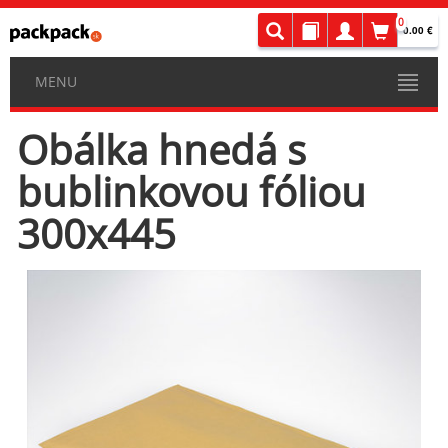
0
0.00 €
MENU
Obálka hnedá s
bublinkovou fóliou
300x445