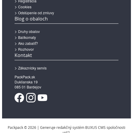
Registrácia
Cookies
Odstúpenie od zmluvy
Blog o obaloch
Druhy obalov
Balíkomaty
Ako zabaliť?
Rozhovor
Kontakt
Zákaznícky servis
PackPack.sk
Duklianska 19
085 01 Bardejov
Packpack © 2026 | Generuje redakčný systém BUXUS CMS spoločnosti
ui42.