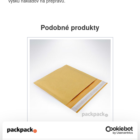
výšku nákladov na prepravu.
Podobné produkty
Eko produkt
Obálka hnedá s bublinkovou fóliou