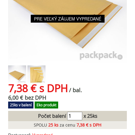
PRE VEĽKÝ ZÁUJEM VYPREDANÉ
7,38 € s DPH
/ bal.
6,00 € bez DPH
25ks v balení
Eko produkt
Počet balení
x 25ks
SPOLU
25
ks
za cenu
7,38 € s DPH
Dostupnosť:
Vypredané